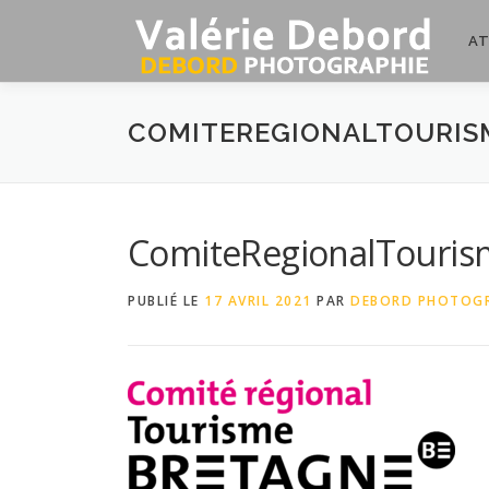
Aller
au
AT
contenu
COMITEREGIONALTOURIS
ComiteRegionalTouris
PUBLIÉ LE
17 AVRIL 2021
PAR
DEBORD PHOTOGR