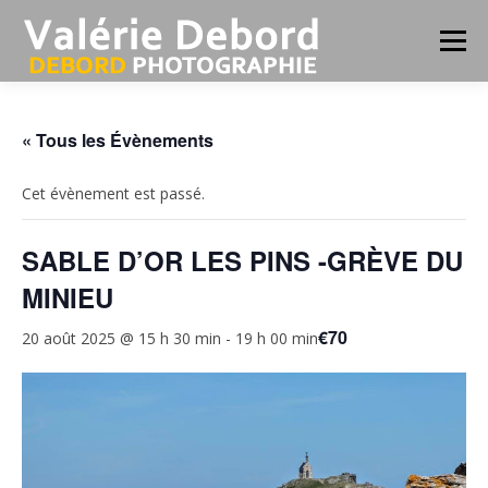
Aller
au
Menu
contenu
ATELIERS PHOTO-COACHING
« Tous les Évènements
Cet évènement est passé.
STAGES RANDO-PHOTOS BRETAGNE
PORTFOLIO
SABLE D’OR LES PINS -GRÈVE DU
PORTRAIT
INFOS
MINIEU
€70
20 août 2025 @ 15 h 30 min
-
19 h 00 min