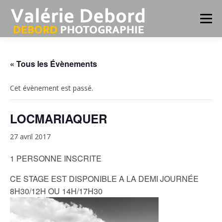
Aller
au
Menu
contenu
ATELIERS PHOTO-COACHING
« Tous les Évènements
Cet évènement est passé.
STAGES RANDO-PHOTOS BRETAGNE
PORTFOLIO
LOCMARIAQUER
PORTRAIT
INFOS
27 avril 2017
1 PERSONNE INSCRITE
CE STAGE EST DISPONIBLE A LA DEMI JOURNÉE
8H30/12H OU 14H/17H30